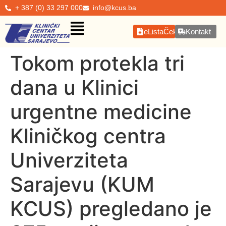
+ 387 (0) 33 297 000
info@kcus.ba
eListaČekanja
Kontakt
Tokom protekla tri
dana u Klinici
urgentne medicine
Kliničkog centra
Univerziteta
Sarajevu (KUM
KCUS) pregledano je