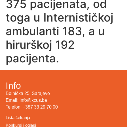
375 pacijenata, od
toga u Internističkoj
ambulanti 183, a u
hirurškoj 192
pacijenta.
Info
Bolnička 25, Sarajevo
Email: info@kcus.ba
Telefon: +387 33 29 70 00
Lista čekanja
Konkursi i oglasi