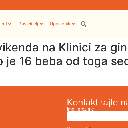
jent
Posjetitelj
Uposlenik
kenda na Klinici za gin
 je 16 beba od toga sed
Kontaktirajte n
Ime i prezime