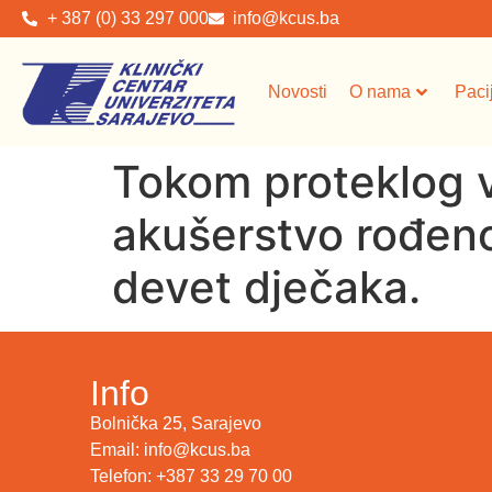
+ 387 (0) 33 297 000
info@kcus.ba
Novosti
O nama
Paci
Tokom proteklog vi
akušerstvo rođeno
devet dječaka.
Info
Bolnička 25, Sarajevo
Email: info@kcus.ba
Telefon: +387 33 29 70 00