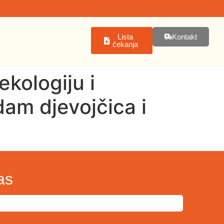
Lista
Kontakt
čekanja
ekologiju i
am djevojčica i
as