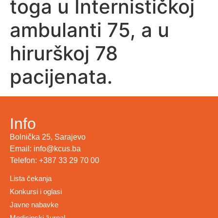
toga u Internističkoj
ambulanti 75, a u
hirurškoj 78
pacijenata.
Info
Bolnička 25, Sarajevo
Email: info@kcus.ba
Telefon: +387 33 29 70 00
Lista čekanja
Konkursi i oglasi
Javne nabavke
Medicinski žurnal