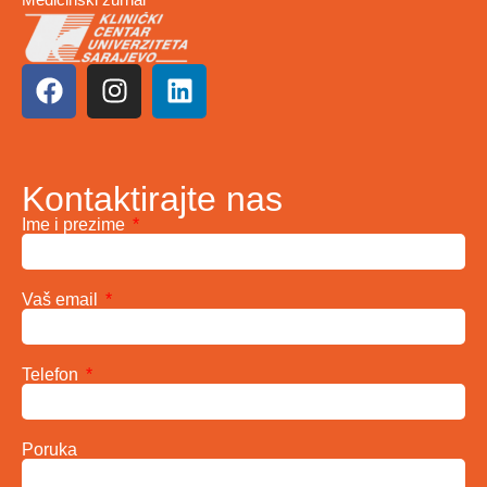
Kontaktirajte nas
Ime i prezime
Vaš email
Telefon
Poruka