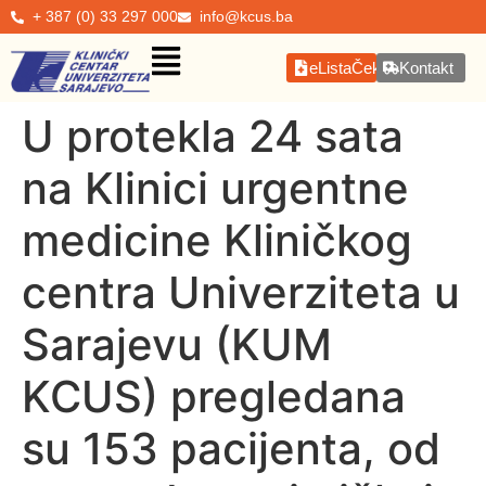
+ 387 (0) 33 297 000
info@kcus.ba
eListaČekanja
Kontakt
U protekla 24 sata
na Klinici urgentne
medicine Kliničkog
centra Univerziteta u
Sarajevu (KUM
KCUS) pregledana
su 153 pacijenta, od