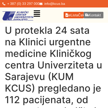
+ 387 (0) 33 297 000
info@kcus.ba
eListaČekanja
Kontakt
U protekla 24 sata
na Klinici urgentne
medicine Kliničkog
centra Univerziteta u
Sarajevu (KUM
KCUS) pregledano je
112 pacijenata, od