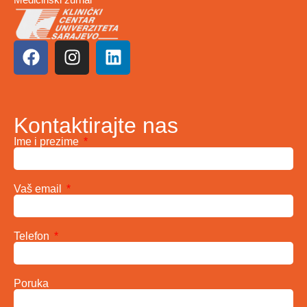
Kontaktirajte nas
Ime i prezime
Vaš email
Telefon
Poruka