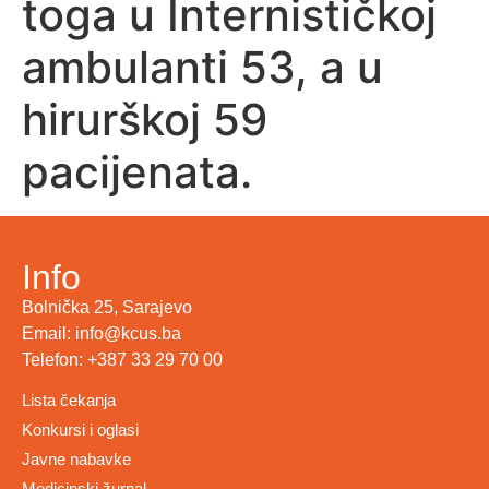
toga u Internističkoj
ambulanti 53, a u
hirurškoj 59
pacijenata.
Info
Bolnička 25, Sarajevo
Email: info@kcus.ba
Telefon: +387 33 29 70 00
Lista čekanja
Konkursi i oglasi
Javne nabavke
Medicinski žurnal