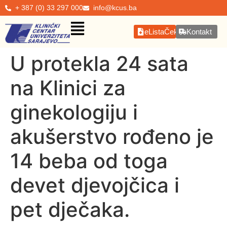
+ 387 (0) 33 297 000
info@kcus.ba
eListaČekanja
Kontakt
U protekla 24 sata
na Klinici za
ginekologiju i
akušerstvo rođeno je
14 beba od toga
devet djevojčica i
pet dječaka.