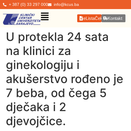
+ 387 (0) 33 297 000
info@kcus.ba
eListaČekanja
Kontakt
U protekla 24 sata
na klinici za
ginekologiju i
akušerstvo rođeno je
7 beba, od čega 5
dječaka i 2
djevojčice.