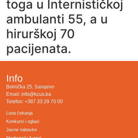
toga u Internističkoj
ambulanti 55, a u
hirurškoj 70
pacijenata.
Info
Bolnička 25, Sarajevo
Email: info@kcus.ba
Telefon: +387 33 29 70 00
Lista čekanja
Konkursi i oglasi
Javne nabavke
Medicinski žurnal