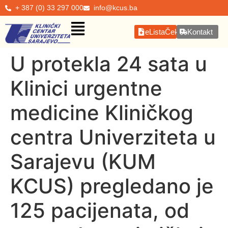
+ 387 (0) 33 297 000
info@kcus.ba
eListaČekanja
Kontakt
U protekla 24 sata u
Klinici urgentne
medicine Kliničkog
centra Univerziteta u
Sarajevu (KUM
KCUS) pregledano je
125 pacijenata, od