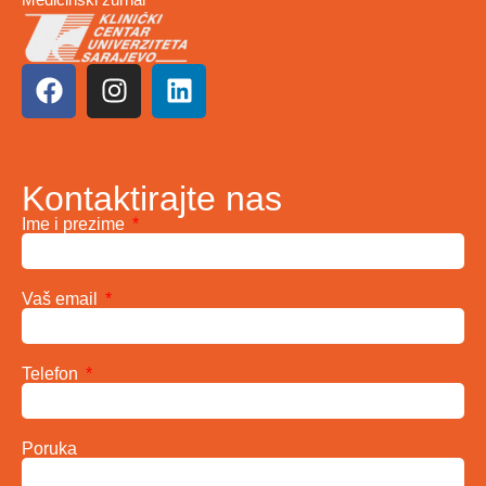
Kontaktirajte nas
Ime i prezime
Vaš email
Telefon
Poruka