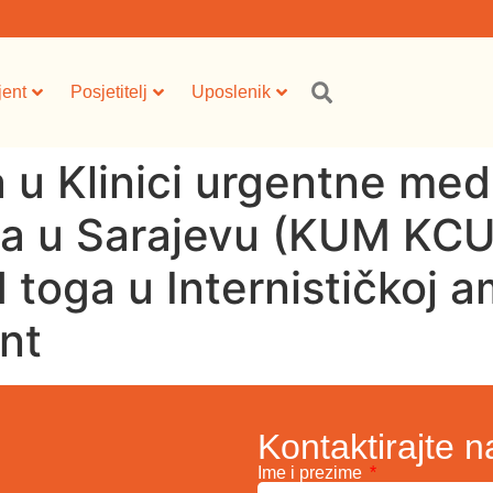
jent
Posjetitelj
Uposlenik
 u Klinici urgentne med
ta u Sarajevu (KUM KCU
 toga u Internističkoj a
ent
Kontaktirajte n
Ime i prezime