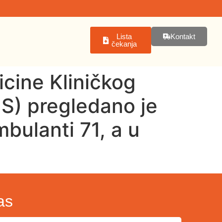
Lista
Kontakt
čekanja
icine Kliničkog
S) pregledano je
mbulanti 71, a u
as