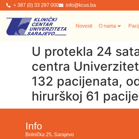
+ 387 (0) 33 297 000
info@kcus.ba
Novosti
O nama
Paci
U protekla 24 sata
centra Univerzite
132 pacijenata, od
hirurškoj 61 pacij
Info
Bolnička 25, Sarajevo