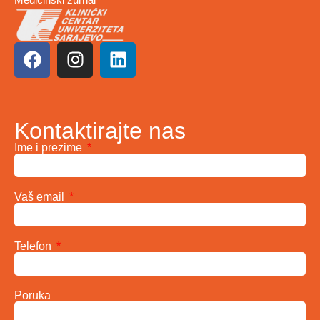
Kontaktirajte nas
Ime i prezime
Vaš email
Telefon
Poruka