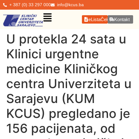
+ 387 (0) 33 297 000
info@kcus.ba
eListaČekanja
Kontakt
U protekla 24 sata u
Klinici urgentne
medicine Kliničkog
centra Univerziteta u
Sarajevu (KUM
KCUS) pregledano je
156 pacijenata, od