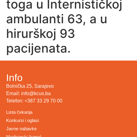
toga u Internističkoj
ambulanti 63, a u
hirurškoj 93
pacijenata.
Info
Bolnička 25, Sarajevo
Email: info@kcus.ba
Telefon: +387 33 29 70 00
Lista čekanja
Konkursi i oglasi
Javne nabavke
Medicinski žurnal