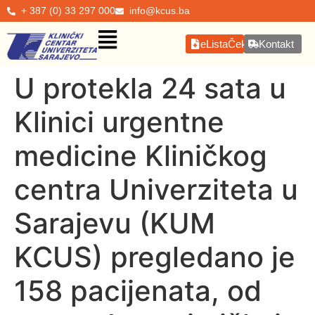
+ 387 (0) 33 297 000
info@kcus.ba
eListaČekanja
Kontakt
U protekla 24 sata u
Klinici urgentne
medicine Kliničkog
centra Univerziteta u
Sarajevu (KUM
KCUS) pregledano je
158 pacijenata, od