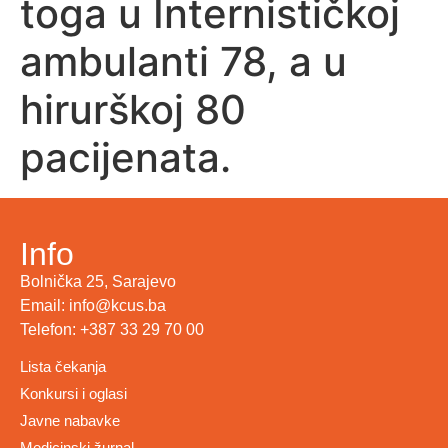
toga u Internističkoj
ambulanti 78, a u
hirurškoj 80
pacijenata.
Info
Bolnička 25, Sarajevo
Email: info@kcus.ba
Telefon: +387 33 29 70 00
Lista čekanja
Konkursi i oglasi
Javne nabavke
Medicinski žurnal