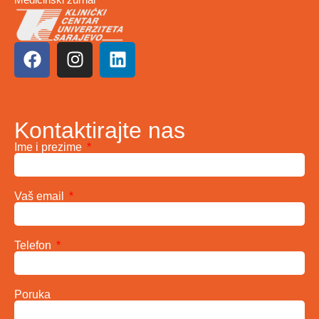
Kontaktirajte nas
Ime i prezime
Vaš email
Telefon
Poruka