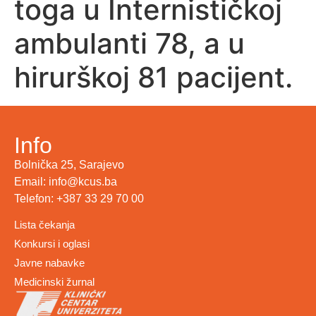
toga u Internističkoj
ambulanti 78, a u
hirurškoj 81 pacijent.
Info
Bolnička 25, Sarajevo
Email: info@kcus.ba
Telefon: +387 33 29 70 00
Lista čekanja
Konkursi i oglasi
Javne nabavke
Medicinski žurnal