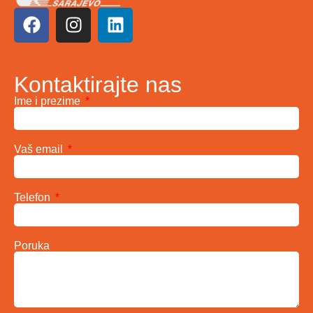
Kontaktirajte nas
Ime i prezime
Vaš email
Telefon
Poruka