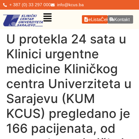
+ 387 (0) 33 297 000
info@kcus.ba
eListaČekanja
Kontakt
U protekla 24 sata u
Klinici urgentne
medicine Kliničkog
centra Univerziteta u
Sarajevu (KUM
KCUS) pregledano je
166 pacijenata, od