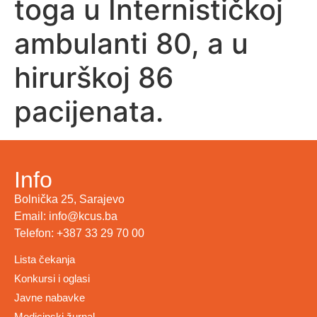
toga u Internističkoj
ambulanti 80, a u
hirurškoj 86
pacijenata.
Info
Bolnička 25, Sarajevo
Email: info@kcus.ba
Telefon: +387 33 29 70 00
Lista čekanja
Konkursi i oglasi
Javne nabavke
Medicinski žurnal