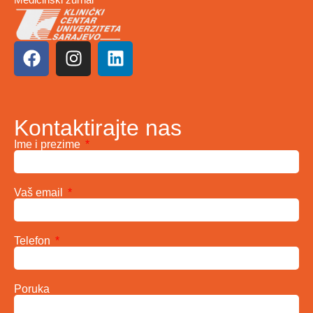
Kontaktirajte nas
Ime i prezime
Vaš email
Telefon
Poruka