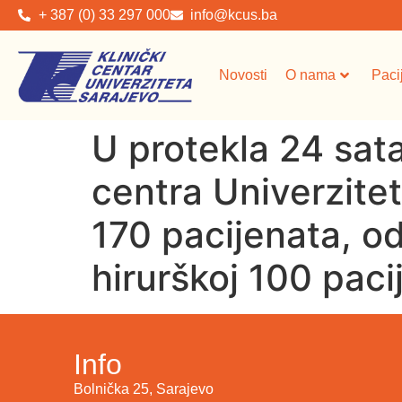
+ 387 (0) 33 297 000
info@kcus.ba
Novosti
O nama
Paci
U protekla 24 sata
centra Univerzite
170 pacijenata, od
hirurškoj 100 paci
Info
Bolnička 25, Sarajevo