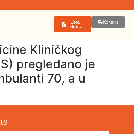
Lista
Kontakt
čekanja
icine Kliničkog
S) pregledano je
mbulanti 70, a u
as