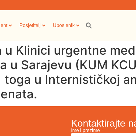
jent
Posjetitelj
Uposlenik
 u Klinici urgentne med
ta u Sarajevu (KUM KCU
 toga u Internističkoj a
jenata.
Kontaktirajte n
Ime i prezime