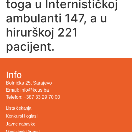
toga u Internističkoj
ambulanti 147, a u
hirurškoj 221
pacijent.
Info
Bolnička 25, Sarajevo
Email: info@kcus.ba
Telefon: +387 33 29 70 00
Lista čekanja
Konkursi i oglasi
Javne nabavke
Medicinski žurnal