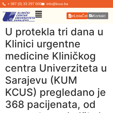
+ 387 (0) 33 297 000
info@kcus.ba
eListaČekanja
Kontakt
U protekla tri dana u
Klinici urgentne
medicine Kliničkog
centra Univerziteta u
Sarajevu (KUM
KCUS) pregledano je
368 pacijenata, od