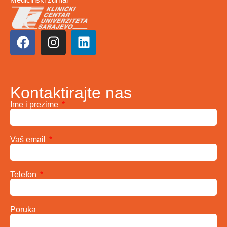
Kontaktirajte nas
Ime i prezime
Vaš email
Telefon
Poruka