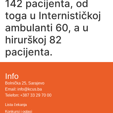
142 pacijenta, od
toga u Internističkoj
ambulanti 60, a u
hirurškoj 82
pacijenta.
Info
Bolnička 25, Sarajevo
Email: info@kcus.ba
Telefon: +387 33 29 70 00
Lista čekanja
Konkursi i oglasi