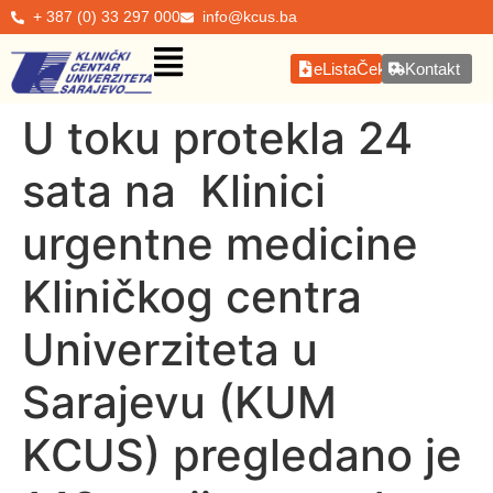
+ 387 (0) 33 297 000
info@kcus.ba
eListaČekanja
Kontakt
U toku protekla 24
sata na Klinici
urgentne medicine
Kliničkog centra
Univerziteta u
Sarajevu (KUM
KCUS) pregledano je