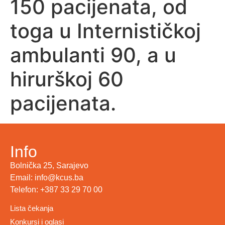
150 pacijenata, od
toga u Internističkoj
ambulanti 90, a u
hirurškoj 60
pacijenata.
Info
Bolnička 25, Sarajevo
Email: info@kcus.ba
Telefon: +387 33 29 70 00
Lista čekanja
Konkursi i oglasi