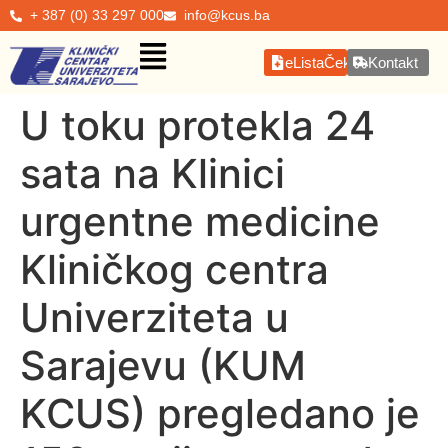
+ 387 (0) 33 297 000
info@kcus.ba
eListaČekanja
Kontakt
U toku protekla 24
sata na Klinici
urgentne medicine
Kliničkog centra
Univerziteta u
Sarajevu (KUM
KCUS) pregledano je