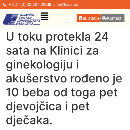
+ 387 (0) 33 297 000
info@kcus.ba
eListaČekanja
Kontakt
U toku protekla 24
sata na Klinici za
ginekologiju i
akušerstvo rođeno je
10 beba od toga pet
djevojčica i pet
dječaka.