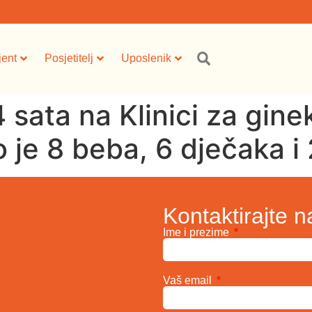
jent
Posjetitelj
Uposlenik
 sata na Klinici za ginek
je 8 beba, 6 dječaka i 
Kontaktirajte n
Ime i prezime
Vaš email