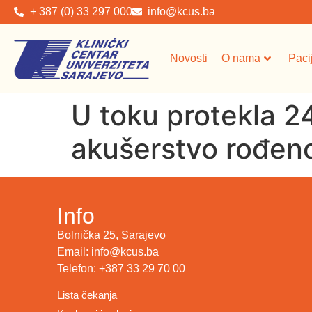
+ 387 (0) 33 297 000
info@kcus.ba
Novosti
O nama
Paci
U toku protekla 24
akušerstvo rođeno 
Info
Bolnička 25, Sarajevo
Email: info@kcus.ba
Telefon: +387 33 29 70 00
Lista čekanja