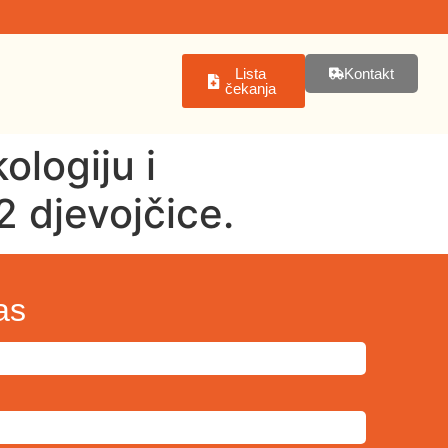
Lista
Kontakt
čekanja
ologiju i
2 djevojčice.
as