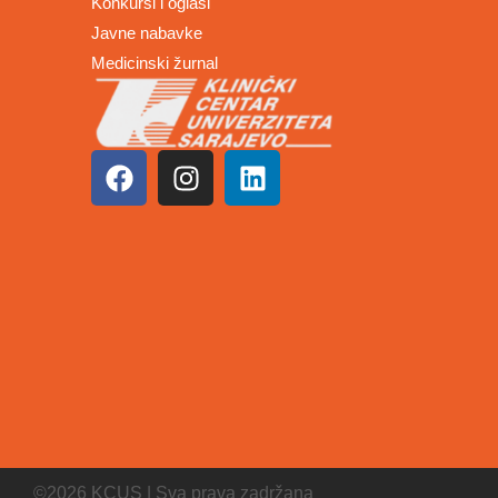
Konkursi i oglasi
Javne nabavke
Medicinski žurnal
©2026 KCUS | Sva prava zadržana