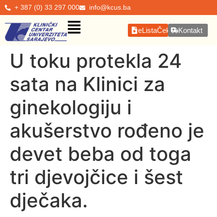
+ 387 (0) 33 297 000
info@kcus.ba
eListaČekanja
Kontakt
U toku protekla 24
sata na Klinici za
ginekologiju i
akušerstvo rođeno je
devet beba od toga
tri djevojčice i šest
dječaka.