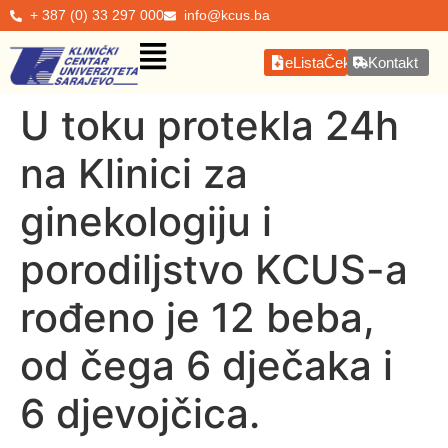
+ 387 (0) 33 297 000
info@kcus.ba
eListaČekanja
Kontakt
U toku protekla 24h
na Klinici za
ginekologiju i
porodiljstvo KCUS-a
rođeno je 12 beba,
od čega 6 dječaka i
6 djevojčica.