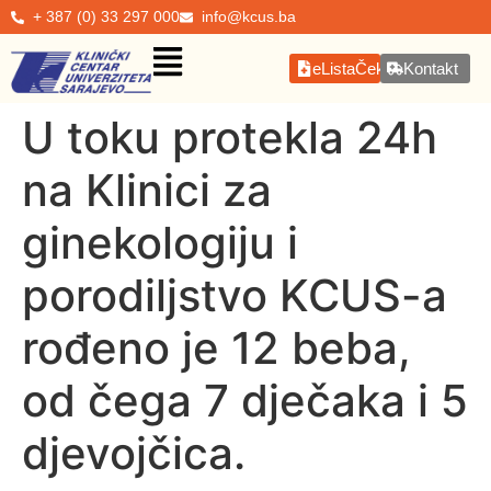
+ 387 (0) 33 297 000
info@kcus.ba
eListaČekanja
Kontakt
U toku protekla 24h
na Klinici za
ginekologiju i
porodiljstvo KCUS-a
rođeno je 12 beba,
od čega 7 dječaka i 5
djevojčica.