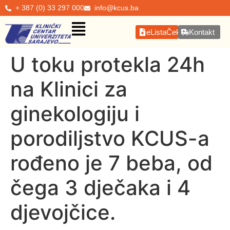
+ 387 (0) 33 297 000
info@kcus.ba
eListaČekanja
Kontakt
U toku protekla 24h
na Klinici za
ginekologiju i
porodiljstvo KCUS-a
rođeno je 7 beba, od
čega 3 dječaka i 4
djevojčice.