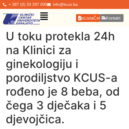
+ 387 (0) 33 297 000
info@kcus.ba
eListaČekanja
Kontakt
U toku protekla 24h
na Klinici za
ginekologiju i
porodiljstvo KCUS-a
rođeno je 8 beba, od
čega 3 dječaka i 5
djevojčica.