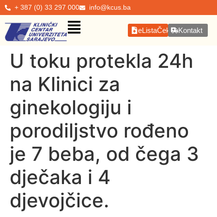
+ 387 (0) 33 297 000
info@kcus.ba
eListaČekanja
Kontakt
U toku protekla 24h
na Klinici za
ginekologiju i
porodiljstvo rođeno
je 7 beba, od čega 3
dječaka i 4
djevojčice.