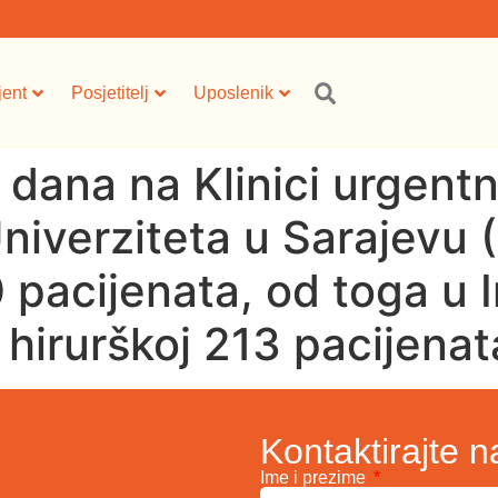
jent
Posjetitelj
Uposlenik
i dana na Klinici urgen
Univerziteta u Sarajev
pacijenata, od toga u I
 hirurškoj 213 pacijenat
Kontaktirajte n
Ime i prezime