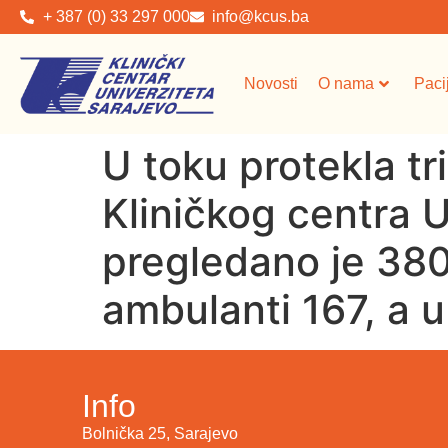
+ 387 (0) 33 297 000
info@kcus.ba
Novosti
O nama
Paci
U toku protekla tr
Kliničkog centra 
pregledano je 380 
ambulanti 167, a u
Info
Bolnička 25, Sarajevo