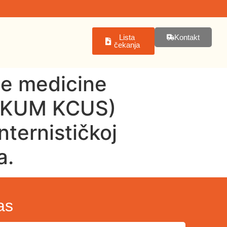
Lista
Kontakt
čekanja
tne medicine
u (KUM KCUS)
nternističkoj
a.
as