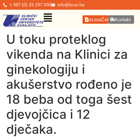
+ 387 (0) 33 297 000
info@kcus.ba
eListaČekanja
Kontakt
U toku proteklog
vikenda na Klinici za
ginekologiju i
akušerstvo rođeno je
18 beba od toga šest
djevojčica i 12
dječaka.