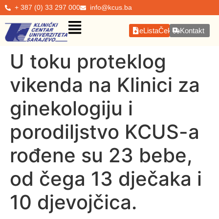
+ 387 (0) 33 297 000
info@kcus.ba
eListaČekanja
Kontakt
U toku proteklog
vikenda na Klinici za
ginekologiju i
porodiljstvo KCUS-a
rođene su 23 bebe,
od čega 13 dječaka i
10 djevojčica.