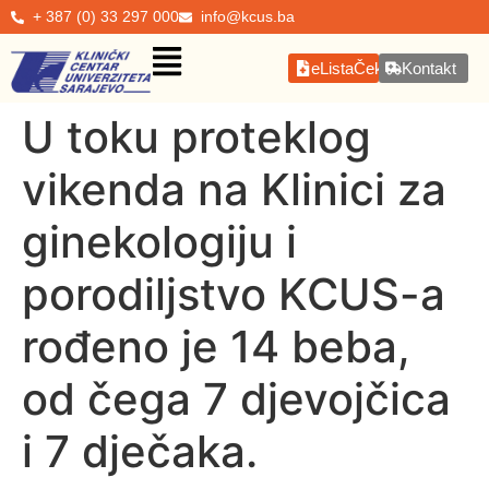
+ 387 (0) 33 297 000
info@kcus.ba
eListaČekanja
Kontakt
U toku proteklog
vikenda na Klinici za
ginekologiju i
porodiljstvo KCUS-a
rođeno je 14 beba,
od čega 7 djevojčica
i 7 dječaka.