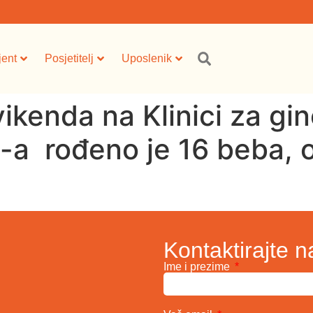
jent
Posjetitelj
Uposlenik
ikenda na Klinici za gin
-a rođeno je 16 beba, 
Kontaktirajte n
Ime i prezime