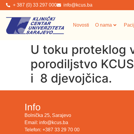
+ 387 (0) 33 297 000
info@kcus.ba
Novosti
O nama
Paci
U toku proteklog v
porodiljstvo KCUS
i 8 djevojčica.
Info
Bolnička 25, Sarajevo
Email: info@kcus.ba
Telefon: +387 33 29 70 00