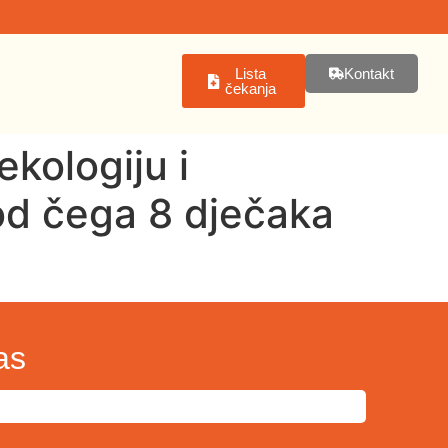
Lista
Kontakt
čekanja
ekologiju i
od čega 8 dječaka
as