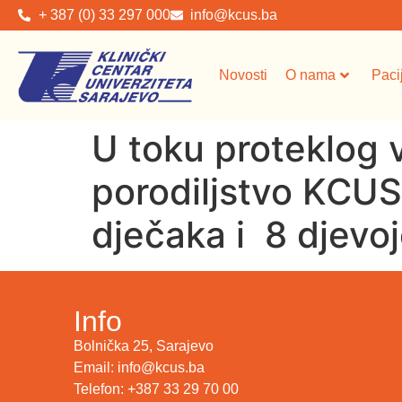
+ 387 (0) 33 297 000
info@kcus.ba
Novosti
O nama
Paci
U toku proteklog v
porodiljstvo KCUS
dječaka i 8 djevoj
Info
Bolnička 25, Sarajevo
Email: info@kcus.ba
Telefon: +387 33 29 70 00