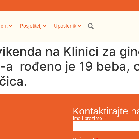
jent
Posjetitelj
Uposlenik
ikenda na Klinici za gin
-a rođeno je 19 beba, 
čica.
Kontaktirajte n
Ime i prezime