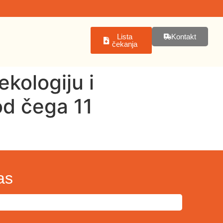
Lista
Kontakt
čekanja
ekologiju i
od čega 11
as