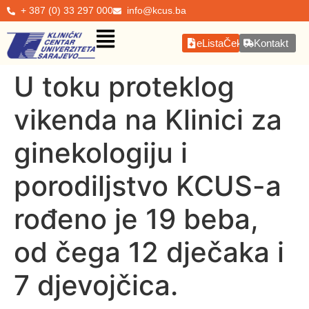
+ 387 (0) 33 297 000
info@kcus.ba
eListaČekanja
Kontakt
U toku proteklog
vikenda na Klinici za
ginekologiju i
porodiljstvo KCUS-a
rođeno je 19 beba,
od čega 12 dječaka i
7 djevojčica.