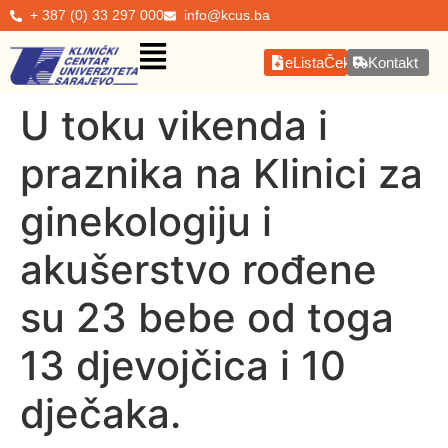
+ 387 (0) 33 297 000
info@kcus.ba
eListaČekanja
Kontakt
U toku vikenda i
praznika na Klinici za
ginekologiju i
akušerstvo rođene
su 23 bebe od toga
13 djevojčica i 10
dječaka.