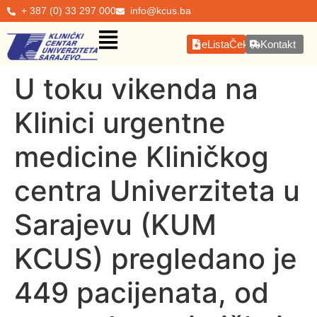
+ 387 (0) 33 297 000
info@kcus.ba
eListaČekanja
Kontakt
U toku vikenda na
Klinici urgentne
medicine Kliničkog
centra Univerziteta u
Sarajevu (KUM
KCUS) pregledano je
449 pacijenata, od