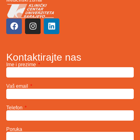
Kontaktirajte nas
Ime i prezime
Vaš email
Telefon
Poruka