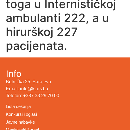
toga u Internističkoj
ambulanti 222, a u
hirurškoj 227
pacijenata.
Info
Bolnička 25, Sarajevo
Email: info@kcus.ba
Telefon: +387 33 29 70 00
Lista čekanja
Konkursi i oglasi
Javne nabavke
Medicinski žurnal