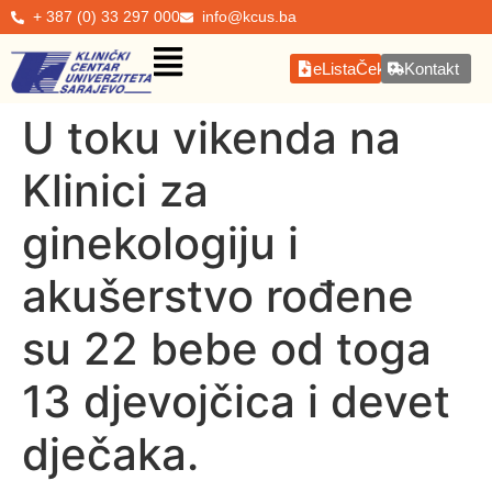
+ 387 (0) 33 297 000
info@kcus.ba
eListaČekanja
Kontakt
U toku vikenda na
Klinici za
ginekologiju i
akušerstvo rođene
su 22 bebe od toga
13 djevojčica i devet
dječaka.