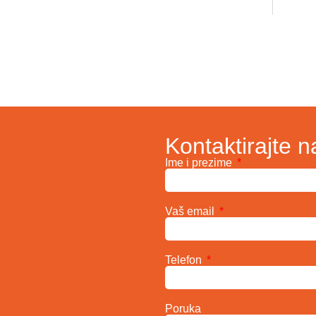
SIMPOZIJUM GASTROENTEROHEPATOLOGIJE 2025: EMINENTNI STRUČNJACI, ENDOSKOPSKE PROCEDURE, STRUČNA PREDAVANJA
Kontaktirajte n
Ime i prezime
Vaš email
Telefon
Poruka