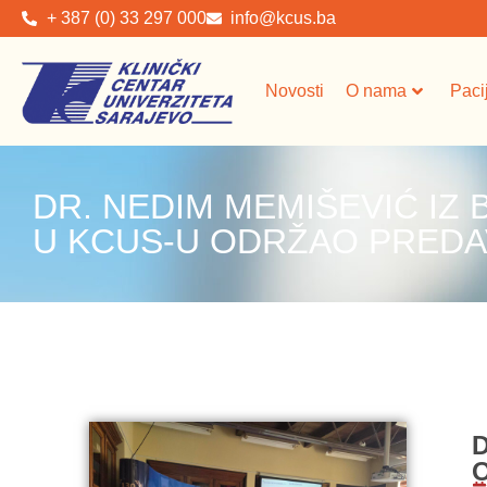
+ 387 (0) 33 297 000
info@kcus.ba
Novosti
O nama
Paci
DR. NEDIM MEMIŠEVIĆ IZ 
U KCUS-U ODRŽAO PREDA
D