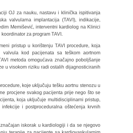
iji OJ za nauku, nastavu i klinička ispitivanja
a valvularna implantacija (TAVI), indikacije,
dim Memišević, interventni kardiolog na Klinici
i koordinator za program TAVI.
eni pristup u korištenju TAVI procedure, koja
h valvula kod pacijenata sa teškom aortnom
u. TAVI metoda omogućava značajno poboljšanje
ze u visokom riziku radi ostalih dijagnosticiranih
rocedure, koje uključuju tešku aortnu stenozu u
zne procjene svakog pacijenta prije nego što se
jenta, koja uključuje multidisciplinarni pristup,
 infekcije i postproceduralna oštećenja krvnih
značajan iskorak u kardiologiji i da se njegovo
anju terapije za pacijente sa kardiovaskularnim