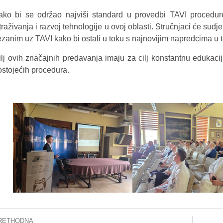
ako bi se održao najviši standard u provedbi TAVI procedure
traživanja i razvoj tehnologije u ovoj oblasti. Stručnjaci će su
zanim uz TAVI kako bi ostali u toku s najnovijim napredcima u teh
ilj ovih značajnih predavanja imaju za cilj konstantnu edukac
ostojećih procedura.
RETHODNA