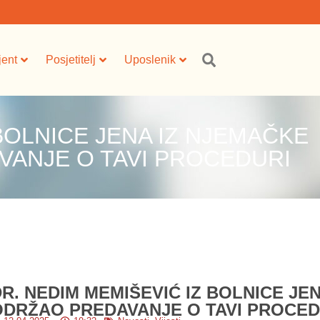
jent
Posjetitelj
Uposlenik
BOLNICE JENA IZ NJEMAČKE
VANJE O TAVI PROCEDURI
R. NEDIM MEMIŠEVIĆ IZ BOLNICE JE
ODRŽAO PREDAVANJE O TAVI PROCED