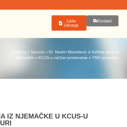
Lista
Kontakt
čekanja
Početna
»
Novosti
»
Dr. Nedim Memišević iz bolnice Jena iz
Njemačke u KCUS-u održao predavanje o TAVI proceduri
NA IZ NJEMAČKE U KCUS-U
URI