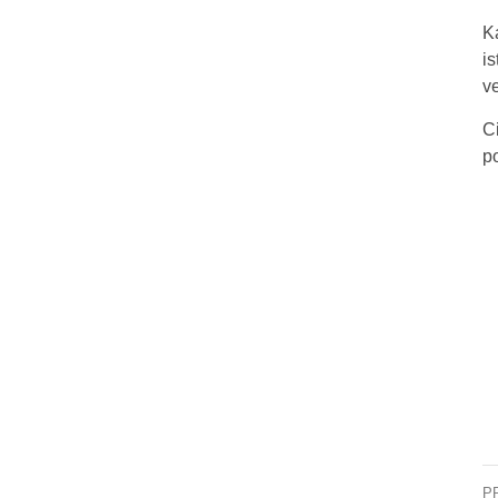
K
is
ve
C
p
P