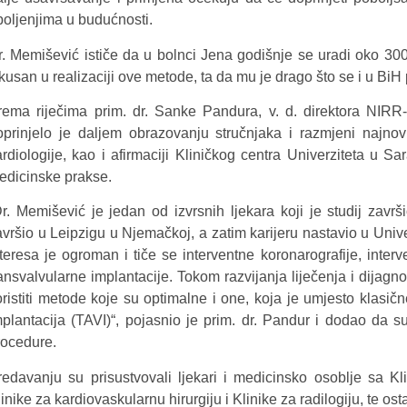
boljenjima u budućnosti.
r. Memišević ističe da u bolnci Jena godišnje se uradi oko 300
skusan u realizaciji ove metode, ta da mu je drago što se i u B
rema riječima prim. dr. Sanke Pandura, v. d. direktora NIR
oprinjelo je daljem obrazovanju stručnjaka i razmjeni najnovi
ardiologije, kao i afirmaciji Kliničkog centra Univerziteta u
edicinske prakse.
Dr. Memišević je jedan od izvrsnih ljekara koji je studij zavr
avršio u Leipzigu u Njemačkoj, a zatim karijeru nastavio u Unive
nteresa je ogroman i tiče se interventne koronarografije, interv
ransvalvularne implantacije. Tokom razvijanja liječenja i dijagn
ristiti metode koje su optimalne i one, koja je umjesto klasične
mplantacija (TAVI)“, pojasnio je prim. dr. Pandur i dodao da
rocedure.
redavanju su prisustvovali ljekari i medicinsko osoblje sa Kli
inike za kardiovaskularnu hirurgiju i Klinike za radilogiju, te os