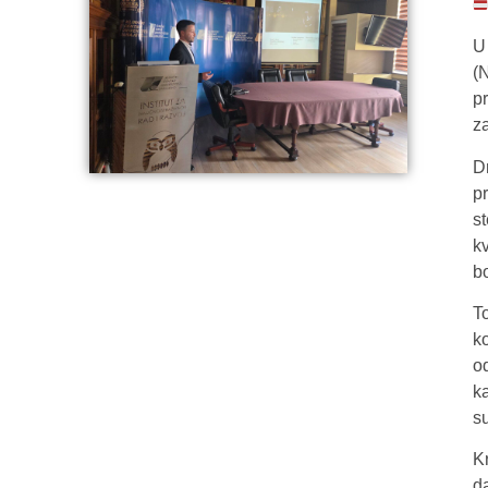
U
(
p
z
D
p
s
kv
bo
T
k
od
k
s
K
d