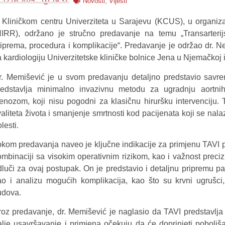
12.04.2025.
19:32
Novosti
,
Vijesti
 Kliničkom centru Univerziteta u Sarajevu (KCUS), u organizac
NIRR), održano je stručno predavanje na temu „Transarterijsk
riprema, procedura i komplikacije“. Predavanje je održao dr. Ne
a kardiologiju Univerzitetske kliničke bolnice Jena u Njemačkoj 
r. Memišević je u svom predavanju detaljno predstavio savrem
redstavlja minimalno invazivnu metodu za ugradnju aortni
tenozom, koji nisu pogodni za klasičnu hiruršku intervencij
aliteta života i smanjenje smrtnosti kod pacijenata koji se nala
lesti.
okom predavanja naveo je ključne indikacije za primjenu TAVI p
ombinaciji sa visokim operativnim rizikom, kao i važnost preci
luči za ovaj postupak. On je predstavio i detaljnu pripremu paci
ao i analizu mogućih komplikacija, kao što su krvni ugrušci,
udova.
roz predavanje, dr. Memišević je naglasio da TAVI predstavlja 
alje usavršavanje i primjena očekuju da će doprinjeti poboljš