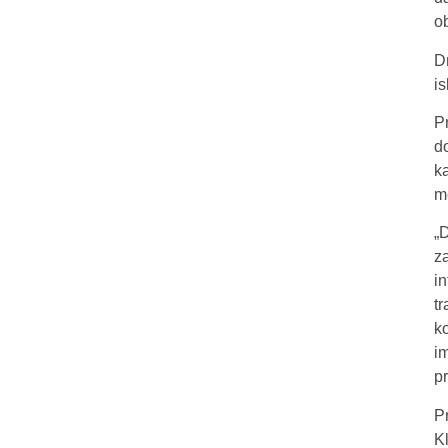
o
D
i
P
d
k
m
„
z
i
t
ko
i
p
P
Kl