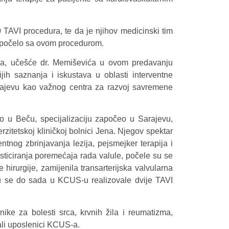
 TAVI procedura, te da je njihov medicinski tim
iH počelo sa ovom procedurom.
R-a, učešće dr. Memiševića u ovom predavanju
jih saznanja i iskustava u oblasti interventne
 Sarajevu kao važnog centra za razvoj savremene
šio u Beču, specijalizaciju započeo u Sarajevu,
rzitetskoj kliničkoj bolnici Jena. Njegov spektar
entnog zbrinjavanja lezija, pejsmejker terapija i
osticiranja poremećaja rada valule, počele su se
 hirurgije, zamijenila transarterijska valvularna
 su se do sada u KCUS-u realizovale dvije TAVI
nike za bolesti srca, krvnih žila i reumatizma,
tali uposlenici KCUS-a.