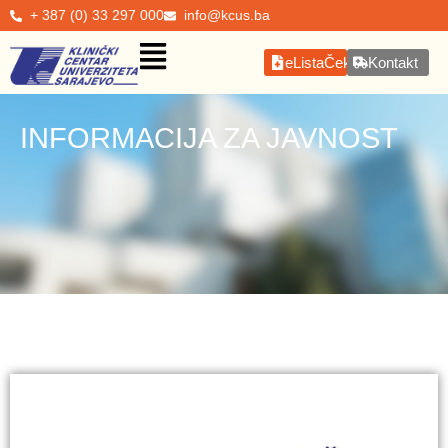
+ 387 (0) 33 297 000
info@kcus.ba
eListaČekanja
Kontakt
INFORMACIJA ZA JAVNOST