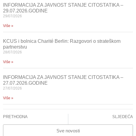
INFORMACIJA ZA JAVNOST STANJE CITOSTATIKA –
29.07.2026.GODINE
29/07/2026
Više »
KCUS i bolnica Charité Berlin: Razgovori o strateškom
partnerstvu
28/07/2026
Više »
INFORMACIJA ZA JAVNOST STANJE CITOSTATIKA –
27.07.2026.GODINE
27/07/2026
Više »
PRETHODNA
SLJEDEĆA
Personalizirana medicina i onkologija: Pioniri budućnosti
KCUS OBILJEŽAVA SVJETSKI DAN OBOLJELIH OD MULTIPLE SKLEROZE
Sve novosti