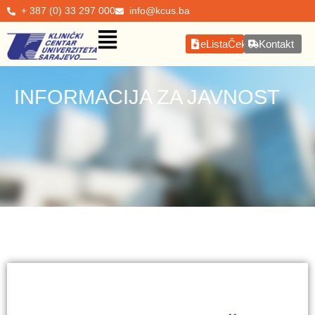
+ 387 (0) 33 297 000
info@kcus.ba
eListaČekanja
Kontakt
INFORMACIJA ZA JAVNOST