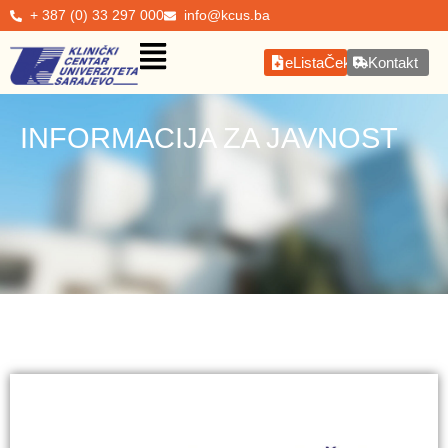
+ 387 (0) 33 297 000
info@kcus.ba
eListaČekanja
Kontakt
INFORMACIJA ZA JAVNOST