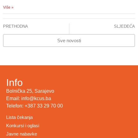
Više »
PRETHODNA
SLJEDEĆA
Novogodišnja čestitka
Čestitka povodom pravoslavnog Božića
Sve novosti
Info
Bolnička 25, Sarajevo
Email: info@kcus.ba
Telefon: +387 33 29 70 00
Lista čekanja
Konkursi i oglasi
Javne nabavke