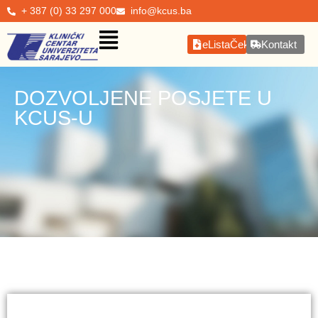
+ 387 (0) 33 297 000
info@kcus.ba
eListaČekanja
Kontakt
DOZVOLJENE POSJETE U
KCUS-U