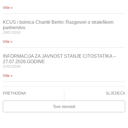
Više »
KCUS i bolnica Charité Berlin: Razgovori o strateškom
partnerstvu
28/07/2026
Više »
INFORMACIJA ZA JAVNOST STANJE CITOSTATIKA –
27.07.2026.GODINE
27/07/2026
Više »
PRETHODNA
SLJEDEĆA
INFORMACIJA ZA JAVNOST STANJE CITOSTATIKA – 23.03.2026.GODINE
Delegacija KCUS-a u posjeti ASA bolnici u Sarajevu
Sve novosti