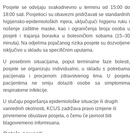
Posjete se odvijaju svakodnevno u terminu od 15:00 do
18:00 sati. Posjetioci su obavezni pridržavati se standardnih
higijensko-epidemioloških mjera, uključujući higijenu ruku i
nošenje zaštitne maske, kao i ograničenja broja osoba u
posjeti i trajanja boravka u bolesničkim sobama (15–30
minuta). Na odjelima pojačanog rizika posjete su dozvoljene
isključivo u skladu sa specifičnim uputama.
U posebnim situacijama, poput terminalne faze bolesti,
posjete se organizuju individualno, u skladu s potrebama
pacijenata i procjenom zdravstvenog tima. U posjetu
pacijentima ne smiju dolaziti osobe sa simptomima
respiratorne infekcije.
U slučaju pogoršanja epidemiološke situacije ili drugih
vanrednih okolnosti, KCUS zadržava pravo izmjene ili
privremene obustave posjeta, o čemu će javnost biti
blagovremeno informisana.