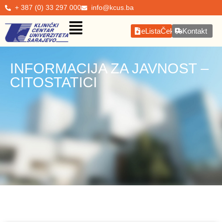
+ 387 (0) 33 297 000
info@kcus.ba
eListaČekanja
Kontakt
INFORMACIJA ZA JAVNOST –
CITOSTATICI