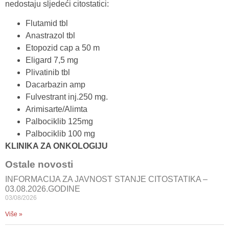
nedostaju sljedeći citostatici:
Flutamid tbl
Anastrazol tbl
Etopozid cap a 50 m
Eligard 7,5 mg
Plivatinib tbl
Dacarbazin amp
Fulvestrant inj.250 mg.
Arimisarte/Alimta
Palbociklib 125mg
Palbociklib 100 mg
KLINIKA ZA ONKOLOGIJU
Ostale novosti
INFORMACIJA ZA JAVNOST STANJE CITOSTATIKA –
03.08.2026.GODINE
03/08/2026
Više »