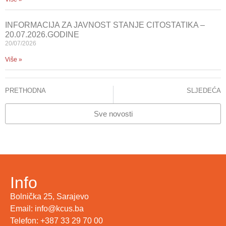
INFORMACIJA ZA JAVNOST STANJE CITOSTATIKA –
20.07.2026.GODINE
20/07/2026
Više »
PRETHODNA
SLJEDEĆA
Čestitka povodom pravoslavnog Božića
INFORMACIJA ZA JAVNOST – POSJETE
Sve novosti
Info
Bolnička 25, Sarajevo
Email: info@kcus.ba
Telefon: +387 33 29 70 00