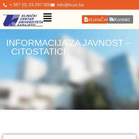
+ 387 (0) 33 297 000
info@kcus.ba
eListaČekanja
Kontakt
INFORMACIJA ZA JAVNOST –
CITOSTATICI