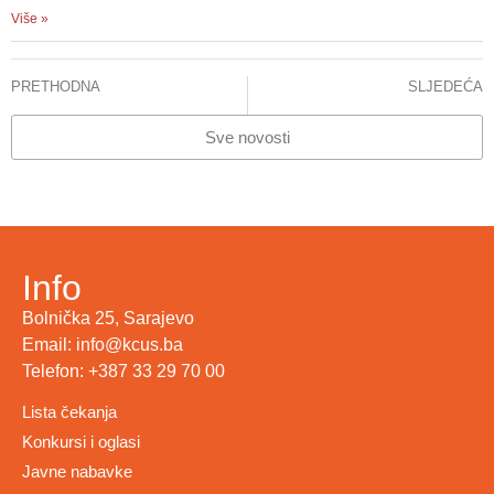
Više »
PRETHODNA
SLJEDEĆA
USPJEŠNO URAĐENA PRVA TRANSPLANTACIJA SRCA U BOSNI I HERCEGOVINI
NA INICIJATIVU MINISTARSTVA ZDRAVSTVA KC U KCUS-u POTPISAN ZNAČAJAN UGOVOR O SARADNJI BRŽE DO PATOHISTOLOŠKIH NALAZA
Sve novosti
Info
Bolnička 25, Sarajevo
Email: info@kcus.ba
Telefon: +387 33 29 70 00
Lista čekanja
Konkursi i oglasi
Javne nabavke