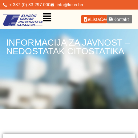
+ 387 (0) 33 297 000
info@kcus.ba
eListaČekanja
Kontakt
INFORMACIJA ZA JAVNOST –
NEDOSTATAK CITOSTATIKA