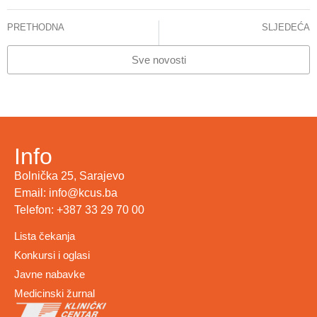
PRETHODNA
SLJEDEĆA
PREZENTIRAN PROJEKAT “PRAĆENJE KASNIH POSLJEDICA DJECE I MLADIH IZLIJEČENIH OD RAKA“
Najava – 16.PEDIJATRIJSKA ŠKOLA
Sve novosti
Info
Bolnička 25, Sarajevo
Email: info@kcus.ba
Telefon: +387 33 29 70 00
Lista čekanja
Konkursi i oglasi
Javne nabavke
Medicinski žurnal