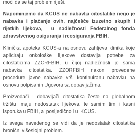
moći da se taj problem riješi.
Napominjemo da KCUS ne nabavlja citostatike nego je
nabavka i plaćanje ovih, najčešće izuzetno skupih i
rijetkih lijekova, u nadležnosti Federalnog fonda
zdravstvenog osiguranja i reosiguranja FBIH.
Klinička apoteka KCUS-a na osnovu zahtjeva klinika koje
apliciraju onkološke lijekove dostavlja potrebe za
citostaticima ZZORFBIH, u čijoj nadležnosti je sama
nabavka citostatika. ZZORFBIH nakon provedene
procedure javne nabavke vrši kontinuiranu nabavku na
osnovu potpisanih Ugovora sa dobavljačima.
Proizvođači i dobavljači citostatika često na globalnom
tržištu imaju nedostatak lijekova, te samim tim i kasni
isporuka u FBiH, a posljedično i u KCUS.
Iz svega navedenog se vidi da je nedostatak citostatika
hronični višeslojni problem.