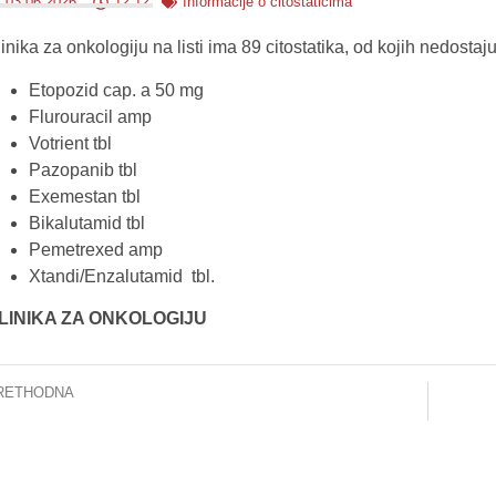
03.06.2026.
12:12
Informacije o citostaticima
inika za onkologiju na listi ima 89 citostatika, od kojih nedostaju 
Etopozid cap. a 50 mg
Flurouracil amp
Votrient tbl
Pazopanib tbl
Exemestan tbl
Bikalutamid tbl
Pemetrexed amp
Xtandi/Enzalutamid tbl.
LINIKA ZA ONKOLOGIJU
RETHODNA
US organizuje Kurs napredne ultrazvučne dijagnostike