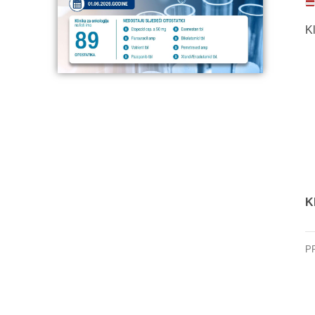
Kl
K
P
KC