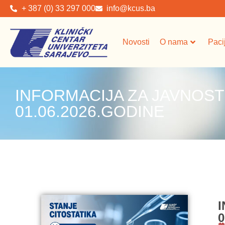
+ 387 (0) 33 297 000
info@kcus.ba
Novosti
O nama
Paci
INFORMACIJA ZA JAVNOST
01.06.2026.GODINE
0