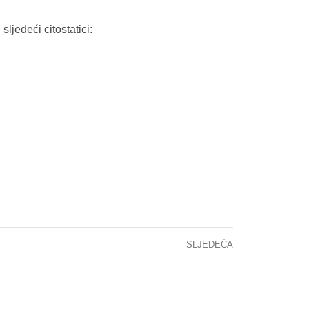
sljedeći citostatici:
SLJEDEĆA
Posjeta predstavnika Udruženja ratnih vojnih invalida paraplegičara KS