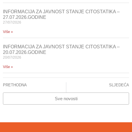
INFORMACIJA ZA JAVNOST STANJE CITOSTATIKA –
27.07.2026.GODINE
27/07/2026
Više »
INFORMACIJA ZA JAVNOST STANJE CITOSTATIKA –
20.07.2026.GODINE
20/07/2026
Više »
PRETHODNA
SLJEDEĆA
SAOPĆENJE ZA JAVNOST
Održano predavanje za medicinske sestre-tehničare
Sve novosti