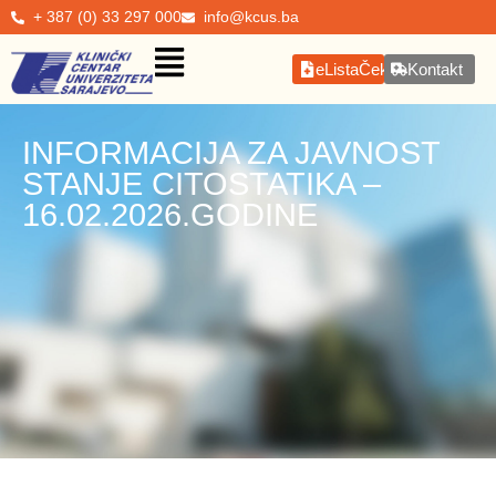
+ 387 (0) 33 297 000
info@kcus.ba
eListaČekanja
Kontakt
INFORMACIJA ZA JAVNOST
STANJE CITOSTATIKA –
16.02.2026.GODINE