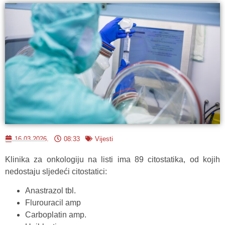
16.03.2026.
08:33
Vijesti
Klinika za onkologiju na listi ima 89 citostatika, od kojih
nedostaju sljedeći citostatici:
Anastrazol tbl.
Flurouracil amp
Carboplatin amp.