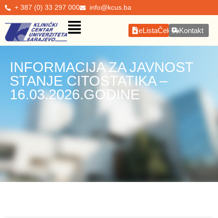
+ 387 (0) 33 297 000
info@kcus.ba
eListaČekanja
Kontakt
INFORMACIJA ZA JAVNOST
STANJE CITOSTATIKA –
16.03.2026.GODINE