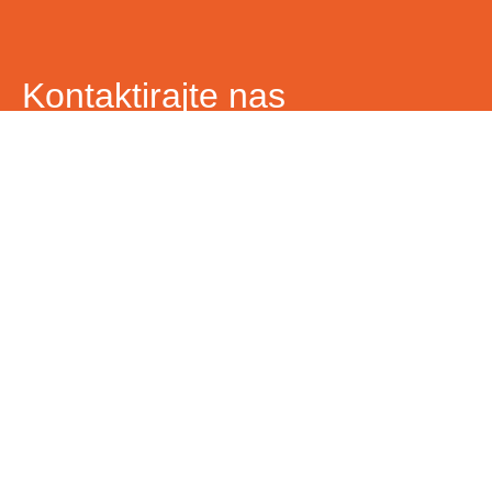
Kontaktirajte nas
Ime i prezime
Vaš email
Telefon
Poruka
Pošalji