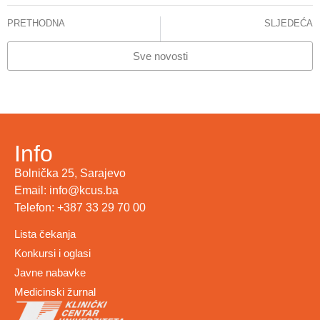
PRETHODNA
SLJEDEĆA
Da za donorstvo, Da za život
BAJRAMSKA ČESTITKA
Sve novosti
Info
Bolnička 25, Sarajevo
Email: info@kcus.ba
Telefon: +387 33 29 70 00
Lista čekanja
Konkursi i oglasi
Javne nabavke
Medicinski žurnal