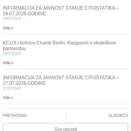
INFORMACIJA ZA JAVNOST STANJE CITOSTATIKA –
29.07.2026.GODINE
29/07/2026
Više »
KCUS i bolnica Charité Berlin: Razgovori o strateškom
partnerstvu
28/07/2026
Više »
INFORMACIJA ZA JAVNOST STANJE CITOSTATIKA –
27.07.2026.GODINE
27/07/2026
Više »
PRETHODNA
SLJEDEĆA
NA KCUS-u USPJEŠNO ODSTRANJEN GIGANTSKI RETROPERITONEALNI TUMOR TEŽAK VIŠE OD 11 KILOGRAMA
Čestitka povodom Međunarodnog praznika rada
Sve novosti