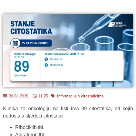
30.04.2026.
11:25
Informacije o citostaticima
Klinika za onkologiju na listi ima 89 citostatika, od kojih
nedostaju sljedeći citostatici:
Ribociklib tbl.
Abirateron tbl.