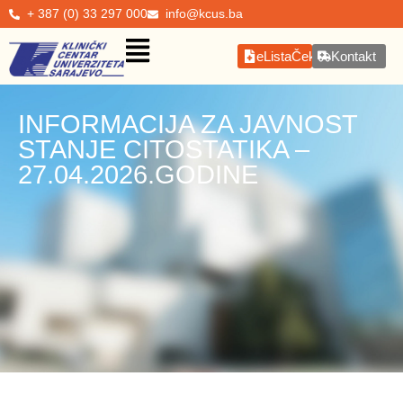
+ 387 (0) 33 297 000
info@kcus.ba
eListaČekanja
Kontakt
INFORMACIJA ZA JAVNOST
STANJE CITOSTATIKA –
27.04.2026.GODINE