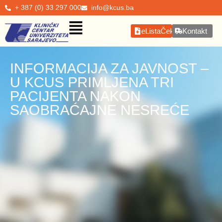
+ 387 (0) 33 297 000
info@kcus.ba
eListaČekanja
Kontakt
INFORMACIJA ZA JAVNOST –
U KCUS PRIMLJENA TRI
PACIJENTA NAKON
SAOBRAĆAJNE NESREĆE