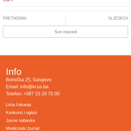
Više »
PRETHODNA
SLJEDEĆA
Generalni direktor KCUS-a održao radni sastanak u MedStar Georgetown University Hospital
INFORMACIJA ZA JAVNOST
Sve novosti
Info
Bolnička 25, Sarajevo
Email: info@kcus.ba
Telefon: +387 33 29 70 00
Lista čekanja
Konkursi i oglasi
Javne nabavke
Medicinski žurnal