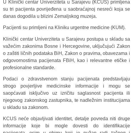
U Klinički centar Univerziteta u Sarajevu (KCUS) primljena
su tri pacijenta povrijeđena u saobraćajnoj nesreći koja se
danas dogodila u blizini Zemaljskog muzeja.
Pacijenti su primljeni na Kliniku urgentne medicine (KUM).
Klinički centar Univerziteta u Sarajevu postupa u skladu sa
važećim zakonima Bosne i Hercegovine, uključujući Zakon
o zaštiti ličnih podataka BiH, Zakon o pravima, obavezama i
odgovornostima pacijenata FBiH, kao i relevantne etičke i
profesionalne standarde.
Podaci o zdravstvenom stanju pacijenata predstavljaju
strogo povjerljive medicinske informacije i mogu se
saopćavati isključivo uz izričitu saglasnost pacijenta ili
njegovog zakonskog zastupnika, te nadležnim institucijama
u skladu sa zakonom.
KCUS neće objavljivati identitet, detalje povreda niti druge
informacije koje bi mogle dovesti do identifikacije
pacijenata, osim u obimu koji je nužan radi tačnog i