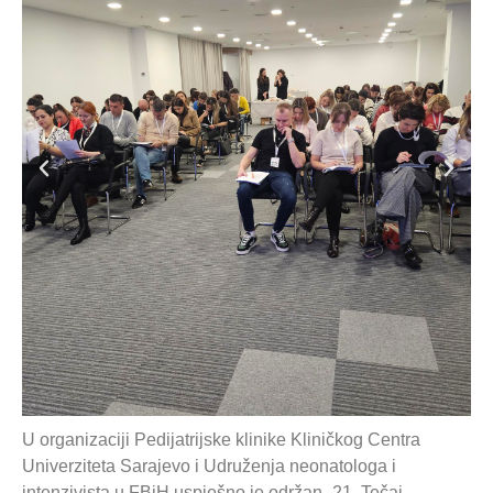
U organizaciji Pedijatrijske klinike Kliničkog Centra
Univerziteta Sarajevo i Udruženja neonatologa i
intenzivista u FBiH uspješno je održan „21. Tečaj