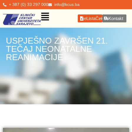
+ 387 (0) 33 297 000
info@kcus.ba
eListaČekanja
Kontakt
USPJEŠNO ZAVRŠEN 21.
TEČAJ NEONATALNE
REANIMACIJE