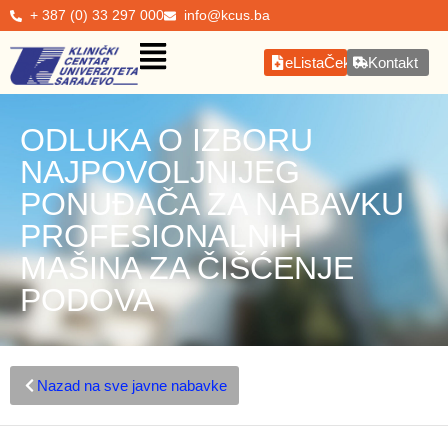
+ 387 (0) 33 297 000
info@kcus.ba
eListaČekanja
Kontakt
ODLUKA O IZBORU
NAJPOVOLJNIJEG
PONUĐAČA ZA NABAVKU
PROFESIONALNIH
MAŠINA ZA ČIŠĆENJE
PODOVA
Nazad na sve javne nabavke