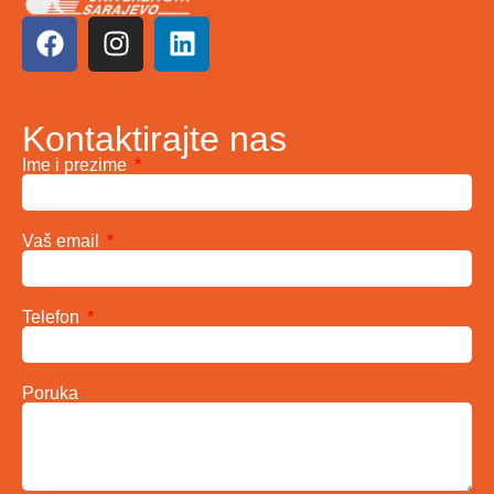
Kontaktirajte nas
Ime i prezime
Vaš email
Telefon
Poruka