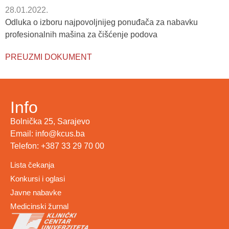
28.01.2022.
Odluka o izboru najpovoljnijeg ponuđača za nabavku
profesionalnih mašina za čišćenje podova
PREUZMI DOKUMENT
Info
Bolnička 25, Sarajevo
Email: info@kcus.ba
Telefon: +387 33 29 70 00
Lista čekanja
Konkursi i oglasi
Javne nabavke
Medicinski žurnal