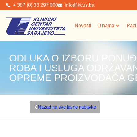
+ 387 (0) 33 297 000
info@kcus.ba
Novosti
O nama
Paci
ODLUKA O IZBORU PONUĐ
ROBA I USLUGA ODRŽAVA
OPREME PROIZVOĐAČA G
Nazad na sve javne nabavke