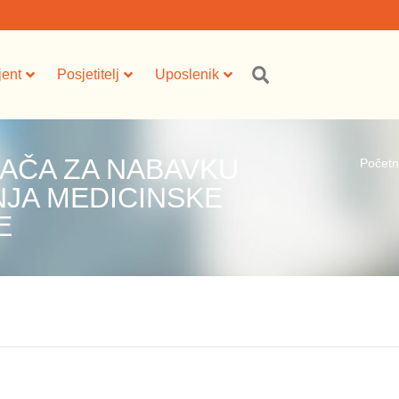
jent
Posjetitelj
Uposlenik
AČA ZA NABAVKU
Počet
NJA MEDICINSKE
E