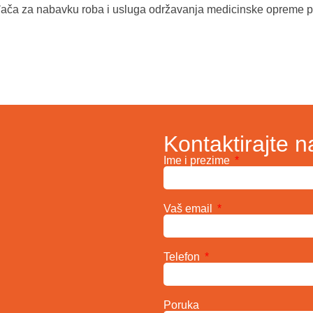
đača za nabavku roba i usluga održavanja medicinske opreme 
Kontaktirajte n
Ime i prezime
Vaš email
Telefon
Poruka