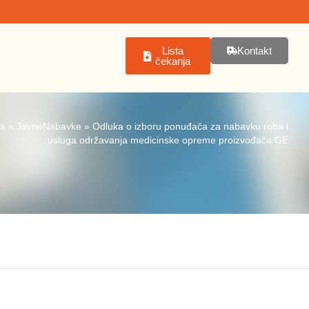
Lista
Kontakt
čekanja
na
»
JavneNabavke
»
Odluka o izboru ponuđača za nabavku roba i
usluga održavanja medicinske opreme proizvođača GE